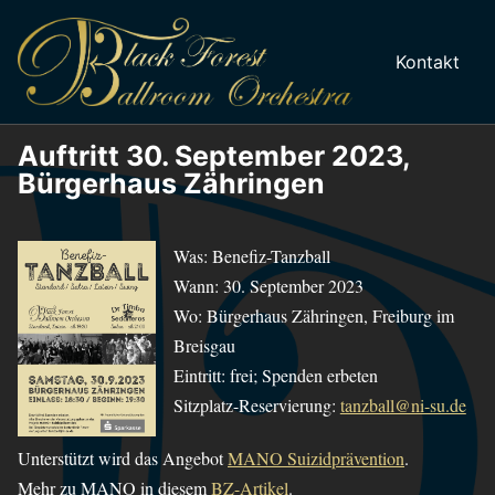
Skip
Skip
Skip
to
to
to
Start
Auftritte
Über
Repertoire
Kontakt
primary
content
footer
navigation
Auftritt 30. September 2023,
Bürgerhaus Zähringen
Was: Benefiz-Tanzball
Wann: 30. September 2023
Wo: Bürgerhaus Zähringen, Freiburg im
Breisgau
Eintritt: frei; Spenden erbeten
Sitzplatz-Reservierung:
tanzball@ni-su.de
Unterstützt wird das Angebot
MANO Suizidprävention
.
Mehr zu MANO in diesem
BZ-Artikel
.